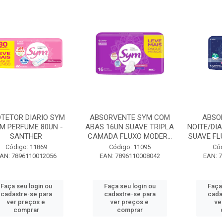
TETOR DIARIO SYM
ABSORVENTE SYM COM
ABSO
M PERFUME 80UN -
ABAS 16UN SUAVE TRIPLA
NOITE/DI
SANTHER
CAMADA FLUXO MODER...
SUAVE FL
Código: 11869
Código: 11095
Có
AN: 7896110012056
EAN: 7896110008042
EAN: 
Faça seu login ou
Faça seu login ou
Faça
cadastre-se para
cadastre-se para
cada
ver preços e
ver preços e
ve
comprar
comprar