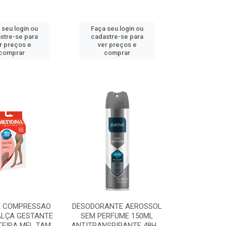
 seu login ou
Faça seu login ou
stre-se para
cadastre-se para
r preços e
ver preços e
comprar
comprar
E COMPRESSAO
DESODORANTE AEROSSOL
ALÇA GESTANTE
SEM PERFUME 150ML
EIRA MEL TAM ...
ANTITRANSPIRANTE 48H ...