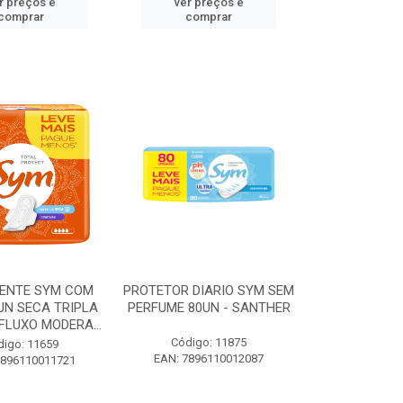
r preços e
ver preços e
comprar
comprar
ENTE SYM COM
PROTETOR DIARIO SYM SEM
UN SECA TRIPLA
PERFUME 80UN - SANTHER
LUXO MODERA...
Código: 11875
digo: 11659
EAN: 7896110012087
7896110011721