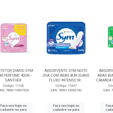
TETOR DIARIO SYM
ABSORVENTE SYM NOITE
ABSORV
M PERFUME 40UN -
/DIA COM ABAS 8UN SUAVE
ABAS 8U
SANTHER
FLUXO INTENSO M...
CAMADA F
Código: 11102
Código: 11657
Có
AN: 7896110007526
EAN: 7896110003740
EAN: 
Faça seu login ou
Faça seu login ou
Faça
cadastre-se para
cadastre-se para
cada