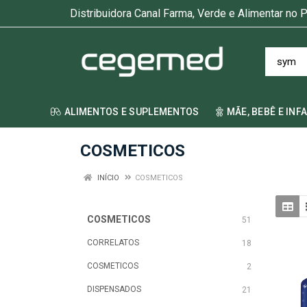
Distribuidora Canal Farma, Verde e Alimentar no P
ALIMENTOS E SUPLEMENTOS
MÃE, BEBÊ E INF
COSMETICOS
INÍCIO
COSMETICOS
COSMETICOS
51
CORRELATOS
18
COSMETICOS
2
DISPENSADOS
21