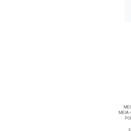
ME
MEIA-
PO
E