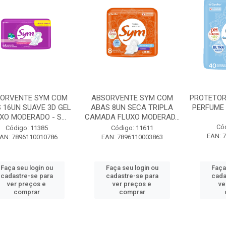
ORVENTE SYM COM
ABSORVENTE SYM COM
PROTETOR
 16UN SUAVE 3D GEL
ABAS 8UN SECA TRIPLA
PERFUME 
XO MODERADO - S...
CAMADA FLUXO MODERAD...
Có
Código: 11385
Código: 11611
EAN: 
AN: 7896110010786
EAN: 7896110003863
Faça seu login ou
Faça seu login ou
Faça
cadastre-se para
cadastre-se para
cada
ver preços e
ver preços e
ve
comprar
comprar