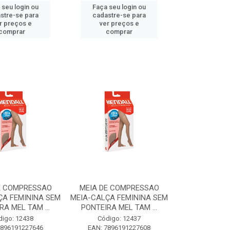
 seu login ou
Faça seu login ou
stre-se para
cadastre-se para
r preços e
ver preços e
comprar
comprar
E COMPRESSAO
MEIA DE COMPRESSAO
ÇA FEMININA SEM
MEIA-CALÇA FEMININA SEM
RA MEL TAM ...
PONTEIRA MEL TAM ...
digo: 12438
Código: 12437
7896191227646
EAN: 7896191227608