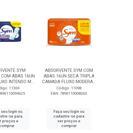
RVENTE SYM
ABSORVENTE SYM COM
A COM ABAS 16UN
ABAS 16UN SECA TRIPLA
UXO INTENSO M...
CAMADA FLUXO MODERA...
digo: 11369
Código: 11098
7896110094625
EAN: 7896110008363
 seu login ou
Faça seu login ou
stre-se para
cadastre-se para
r preços e
ver preços e
comprar
comprar