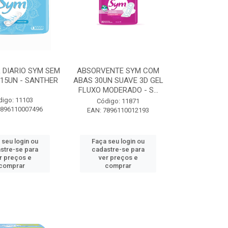
 DIARIO SYM SEM
ABSORVENTE SYM COM
15UN - SANTHER
ABAS 30UN SUAVE 3D GEL
FLUXO MODERADO - S...
digo: 11103
Código: 11871
7896110007496
EAN: 7896110012193
 seu login ou
Faça seu login ou
stre-se para
cadastre-se para
r preços e
ver preços e
comprar
comprar