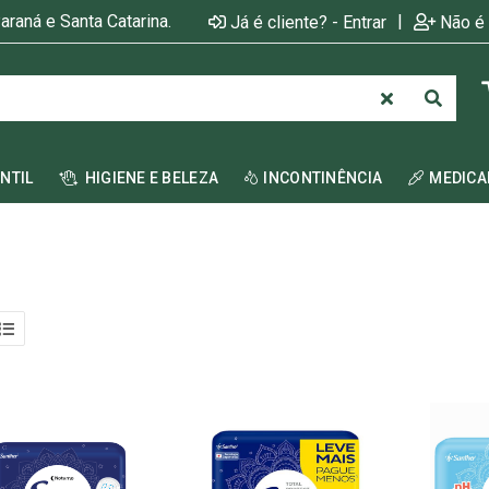
araná e Santa Catarina.
|
Já é cliente? - Entrar
Não é 
ANTIL
HIGIENE E BELEZA
INCONTINÊNCIA
MEDIC