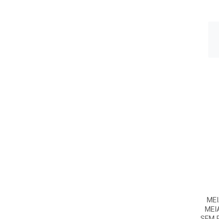
ME
MEI
SEM P