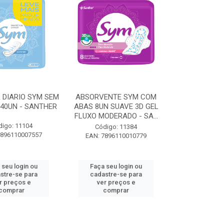
 DIARIO SYM SEM
ABSORVENTE SYM COM
40UN - SANTHER
ABAS 8UN SUAVE 3D GEL
FLUXO MODERADO - SA...
digo: 11104
Código: 11384
7896110007557
EAN: 7896110010779
 seu login ou
Faça seu login ou
stre-se para
cadastre-se para
r preços e
ver preços e
comprar
comprar