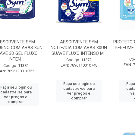
BSORVENTE SYM
ABSORVENTE SYM
PROTETOR
RNO COM ABAS 8UN
NOITE/DIA COM ABAS 30UN
PERFUME 
AVE 3D GEL FLUXO
SUAVE FLUXO INTENSO M...
INTEN...
Có
Código: 11272
EAN: 
EAN: 7896110010748
Código: 11381
AN: 7896110010755
Faça seu login ou
Faça
Faça seu login ou
cadastre-se para
cada
cadastre-se para
ver preços e
ve
ver preços e
comprar
comprar