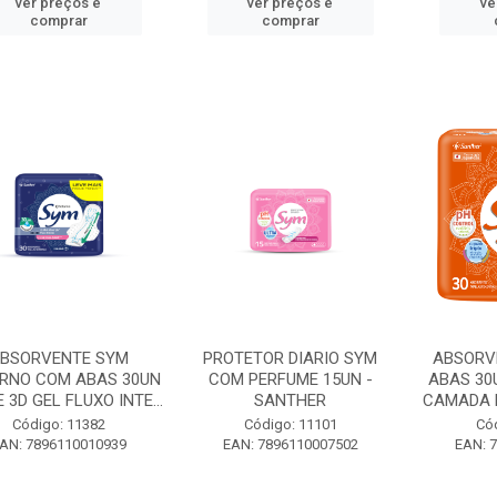
ver preços e
ver preços e
ve
comprar
comprar
BSORVENTE SYM
PROTETOR DIARIO SYM
ABSORV
RNO COM ABAS 30UN
COM PERFUME 15UN -
ABAS 30
 3D GEL FLUXO INTE...
SANTHER
CAMADA F
Código: 11382
Código: 11101
Có
AN: 7896110010939
EAN: 7896110007502
EAN: 