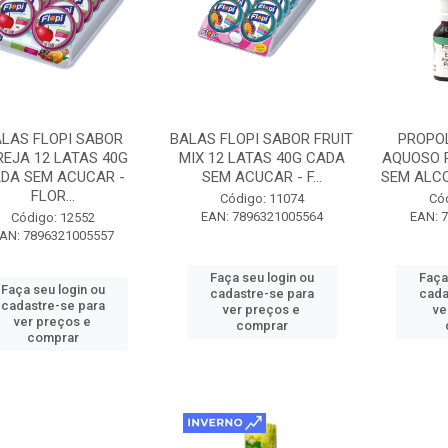
LAS FLOPI SABOR
BALAS FLOPI SABOR FRUIT
PROPO
REJA 12 LATAS 40G
MIX 12 LATAS 40G CADA
AQUOSO 
DA SEM ACUCAR -
SEM ACUCAR - F...
SEM ALCO
FLOR...
Código: 11074
Có
EAN: 7896321005564
EAN: 
Código: 12552
AN: 7896321005557
Faça seu login ou
Faça
Faça seu login ou
cadastre-se para
cada
cadastre-se para
ver preços e
ve
ver preços e
comprar
comprar