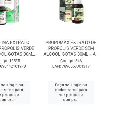
LINA EXTRATO
PROPOMAX EXTRATO DE
PROPOLIS VERDE
PROPOLIS VERDE SEM
OL GOTAS 30M...
ALCOOL GOTAS 30ML - A...
digo: 12535
Código: 546
7896442101978
EAN: 7896663301317
 seu login ou
Faça seu login ou
stre-se para
cadastre-se para
r preços e
ver preços e
comprar
comprar