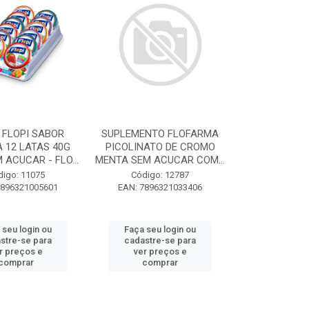
 FLOPI SABOR
SUPLEMENTO FLOFARMA
 12 LATAS 40G
PICOLINATO DE CROMO
 ACUCAR - FLO...
MENTA SEM ACUCAR COM...
digo: 11075
Código: 12787
7896321005601
EAN: 7896321033406
 seu login ou
Faça seu login ou
stre-se para
cadastre-se para
r preços e
ver preços e
comprar
comprar