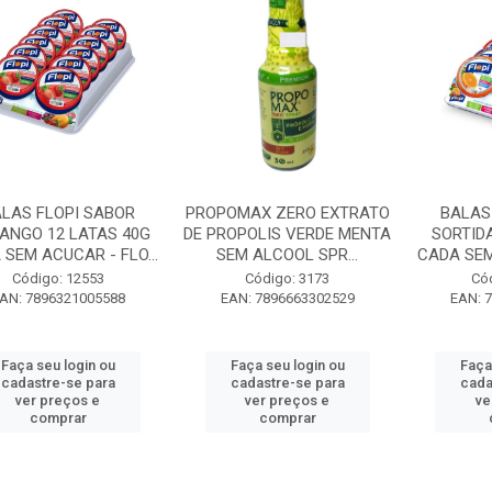
LAS FLOPI SABOR
PROPOMAX ZERO EXTRATO
BALAS
ANGO 12 LATAS 40G
DE PROPOLIS VERDE MENTA
SORTIDA
SEM ACUCAR - FLO...
SEM ALCOOL SPR...
CADA SEM
Código: 12553
Código: 3173
Có
AN: 7896321005588
EAN: 7896663302529
EAN: 
Faça seu login ou
Faça seu login ou
Faça
cadastre-se para
cadastre-se para
cada
ver preços e
ver preços e
ve
comprar
comprar