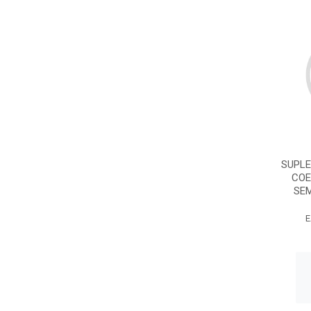
SUPL
COE
SEM
E