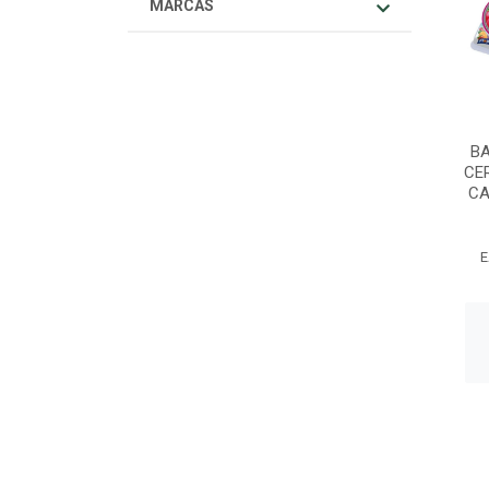
MARCAS
BA
CE
CA
E