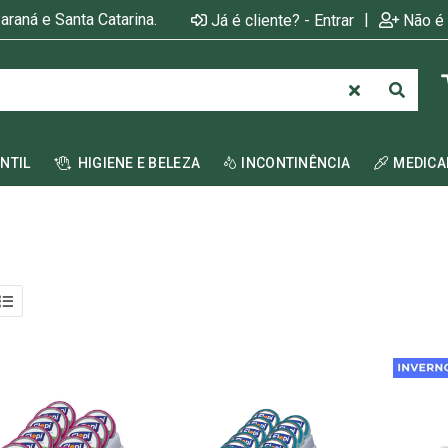
araná e Santa Catarina.
|
Já é cliente? - Entrar
Não é 
ANTIL
HIGIENE E BELEZA
INCONTINÊNCIA
MEDIC