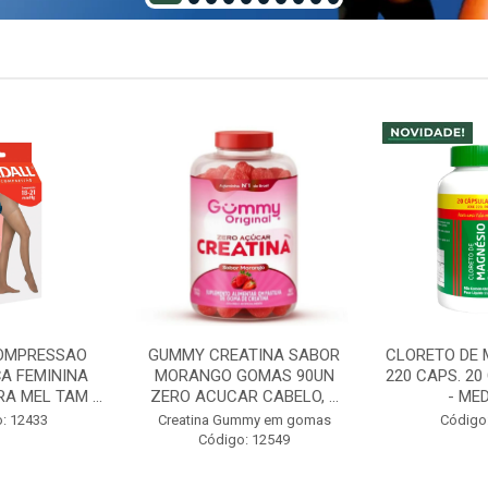
ATINA SABOR
CLORETO DE MAGNESIO PA
ABS LADY DI
GOMAS 90UN
220 CAPS. 20 CAPS GRATIS
NIGHT
 CABELO, ...
- MEDINAL
INCONTINENC
- T
mmy em gomas
Código: 12598
: 12549
Código