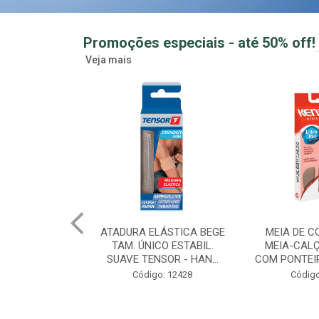
Promoções especiais - até 50% off!
Veja mais
LÁSTICA BEGE
MEIA DE COMPRESSAO
GUMMY CRE
CO ESTABIL.
MEIA-CALÇA FEMININA
MORANGO 
SOR - HAN...
COM PONTEIRA MEL TAM ...
ZERO ACUCAR
o: 12428
Código: 12433
Creatina Gu
Código