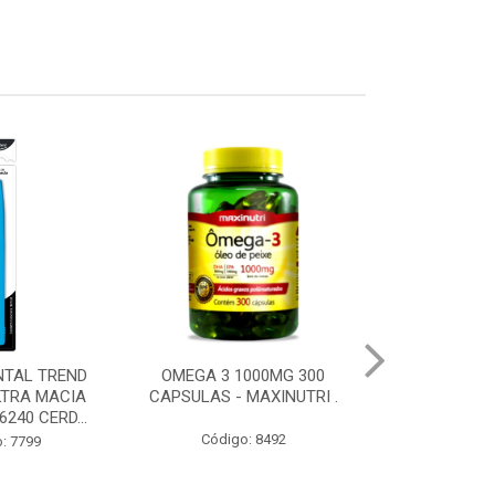
1000MG 300
B MAX COMPLEXO B 60
SUPLEMENT
 MAXINUTRI .
CAPSULAS - MEDINAL .
HAIR 60U
FLOFARMA -
o: 8492
Código: 11154
Código: