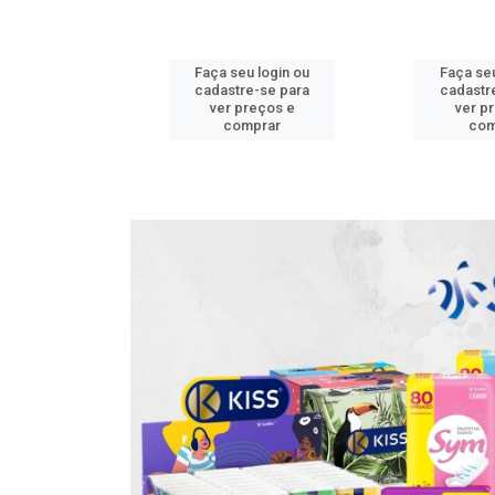
u login ou
Faça seu login ou
Faça se
re-se para
cadastre-se para
cadastr
preços e
ver preços e
ver p
mprar
comprar
co