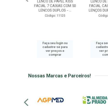
 PAPEL KISS
LENCO DE PAPEL KISS
LENCO DE 
AIXAS COM 50
FACIAL CAIXA COM 100
FOLHA TRIPL
UPLOS - ...
LENÇOS DUPLOS - SAN...
28 PACOTE
o: 11125
Código: 11126
Código
u login ou
Faça seu login ou
Faça seu
e-se para
cadastre-se para
cadastr
reços e
ver preços e
ver p
mprar
comprar
com
Nossas Marcas e Parceiros!