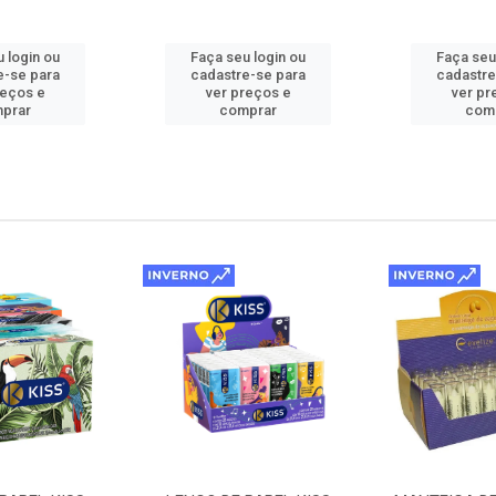
 login ou
Faça seu login ou
Faça seu
e-se para
cadastre-se para
cadastre
reços e
ver preços e
ver pr
prar
comprar
com