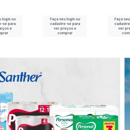
u login ou
Faça seu login ou
Faça seu
e-se para
cadastre-se para
cadastr
reços e
ver preços e
ver p
mprar
comprar
com