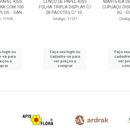
PAPEL KISS
MANTEIGA DE CACAU E DE
MANTEIGA
A DISPLAY C/
CUPUAÇU DISPLAY 50UN DE
ROLL-ON DI
S C/ 10...
3G - EVELIZE
5ML C/ FILTR
: 11127
Código: 731
Códig
 login ou
Faça seu login ou
Faça seu
e-se para
cadastre-se para
cadastre
reços e
ver preços e
ver pr
prar
comprar
com