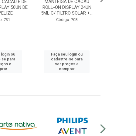
 DE CACAU
BEPANTOL DERMA
REDOXON TRI
SPLAY 24UN
REGENERADOR LABIAL
COMPR. EFERV
O SOLAR +...
7,5ML BALM PARA LABIOS
VIT D 10
SEC...
o: 708
Código:
Código: 12608
 login ou
Faça seu login ou
Faça seu 
-se para
cadastre-se para
cadastre
eços e
ver preços e
ver pr
prar
comprar
comp