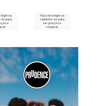
 login ou
Faça seu login ou
Faça seu 
e-se para
cadastre-se para
cadastre
reços e
ver preços e
ver pr
prar
comprar
com