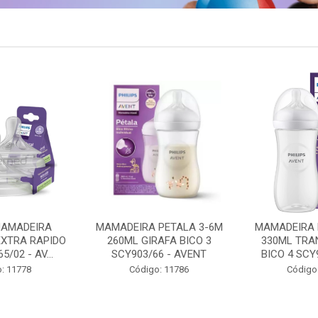
PETALA 3-6M
MAMADEIRA PETALA 6M+
CHUPETA UL
AFA BICO 3
330ML TRANSPARENTE
18M+ 2UN 
6 - AVENT
BICO 4 SCY906/01 - A...
/HELLO SCF3
: 11786
Código: 11788
Código