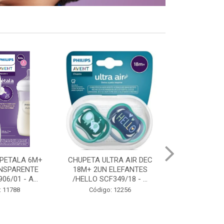
TRA AIR DEC
CHUPETA ULTRA AIR DEC 0-
CHUPETA ULTR
ELEFANTES
6M PINGUIM AZUL 1UN
18M PING
49/18 - ...
SCF081/03 - AVEN...
TURQUESA 1U
: 12256
Código: 11684
Código: