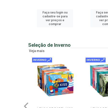
u login ou
Faça seu login ou
Faça seu
e-se para
cadastre-se para
cadastr
reços e
ver preços e
ver p
mprar
comprar
com
Seleção de Inverno
Veja mais