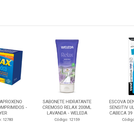
 HIDRATANTE
ESCOVA DENTAL TREND
OMEGA 3 
ELAX 200ML
SENSITIV ULTRA MACIA
CAPSULAS -
 - WELEDA
CABECA 39 6240 CERD...
Códig
o: 12159
Código: 7799