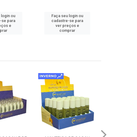
 login ou
Faça seu login ou
Faça seu 
-se para
cadastre-se para
cadastre
eços e
ver preços e
ver pr
prar
comprar
comp