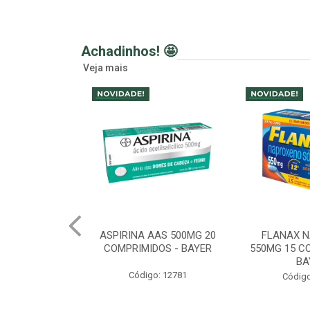
Achadinhos! 🤩
Veja mais
AAS 500MG 20
FLANAX NAPROXENO
SABONETE
DOS - BAYER
550MG 15 COMPRIMIDOS -
CREMOSO R
BAYER
LAVANDA
o: 12781
Código: 12783
Códig