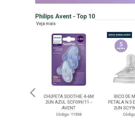
Philips Avent - Top 10
Veja mais
OOTHIE 4-6M
BICO DE MAMADEIRA
MAMADEIRA 
SCF099/11 -
PETALA N.5 EXTRA RAPIDO
260ML GIR
VENT
2UN SCY965/02 - AV...
SCY903/6
o: 11538
Código: 11778
Código